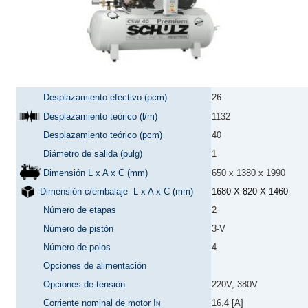
Quiénes Somos
Dónde estamos
Staff
Desplazamiento efectivo (pcm)
26
Nuestras Marcas
Desplazamiento teórico (l/m)
1132
Desplazamiento teórico (pcm)
40
Cobertura Nacional
Diámetro de salida (pulg)
1
Noticias
Dimensión L x A x C (mm)
650 x 1380 x 1990
Dimensión c/embalaje L x A x C (mm)
1680 X 820 X 1460
CONTÁCTENOS
Número de etapas
2
Número de pistón
3-V
Número de polos
4
Opciones de alimentación
Opciones de tensión
220V, 380V
Corriente nominal de motor I
16,4 [A]
N