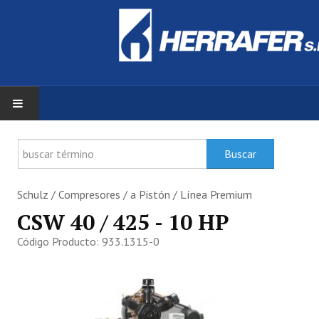
INICIO
Buscar
ZONA DE CLIENTES
Schulz / Compresores / a Pistón / Línea Premium
PRODUCTOS
CSW 40 / 425 - 10 HP
Código Producto:
933.1315-0
DOCUMENTACIÓN
SERVICIOS
HERRAFER S.R.L.