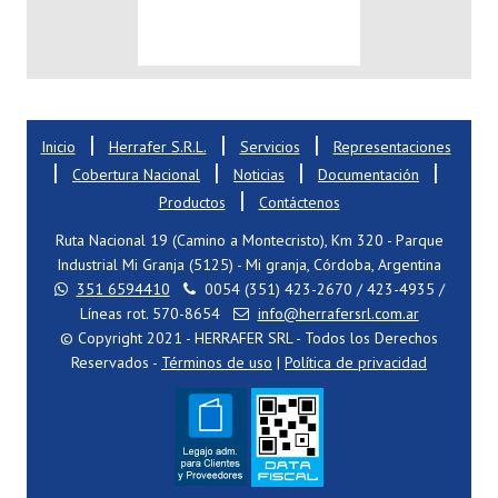
|
|
|
Inicio
Herrafer S.R.L.
Servicios
Representaciones
|
|
|
|
Cobertura Nacional
Noticias
Documentación
|
Productos
Contáctenos
Ruta Nacional 19 (Camino a Montecristo), Km 320 - Parque
Industrial Mi Granja (5125) - Mi granja, Córdoba, Argentina
351 6594410
0054 (351) 423-2670 / 423-4935 /
Líneas rot. 570-8654
info@herrafersrl.com.ar
© Copyright 2021 - HERRAFER SRL - Todos los Derechos
Reservados -
Términos de uso
|
Política de privacidad