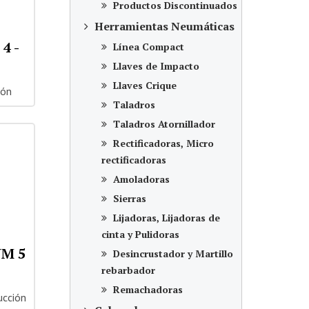
Productos Discontinuados
Herramientas Neumáticas
4 -
Línea Compact
Llaves de Impacto
Llaves Crique
ión
Taladros
Taladros Atornillador
Rectificadoras, Micro
rectificadoras
Amoladoras
Sierras
Lijadoras, Lijadoras de
cinta y Pulidoras
UM 5
Desincrustador y Martillo
rebarbador
Remachadoras
ucción