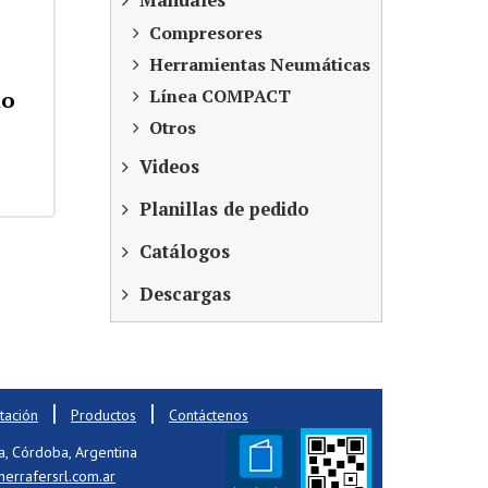
Manuales
Compresores
Herramientas Neumáticas
Línea COMPACT
lo
Otros
Videos
Planillas de pedido
Catálogos
Descargas
|
|
ación
Productos
Contáctenos
a, Córdoba, Argentina
errafersrl.com.ar