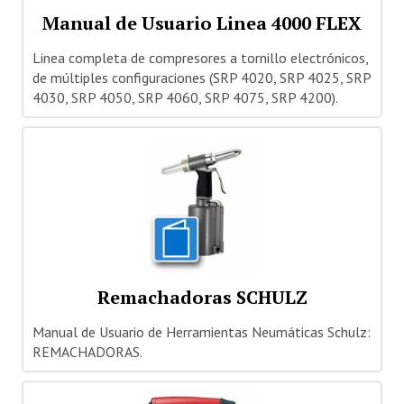
Manual de Usuario Linea 4000 FLEX
Quiénes Somos
Linea completa de compresores a tornillo electrónicos,
Dónde estamos
de múltiples configuraciones (SRP 4020, SRP 4025, SRP
4030, SRP 4050, SRP 4060, SRP 4075, SRP 4200).
Staff
Nuestras Marcas
Cobertura Nacional
Noticias
CONTÁCTENOS
Remachadoras SCHULZ
Manual de Usuario de Herramientas Neumáticas Schulz:
REMACHADORAS.