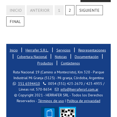
INICIO
ANTERIOR
1
2
SIGUIENTE
FINAL
|
|
|
Inicio
Herrafer S.R.L.
Servicios
Representaciones
|
|
|
|
Cobertura Nacional
Noticias
Documentación
|
Productos
Contáctenos
Ruta Nacional 19 (Camino a Montecristo), Km 320 - Parque
Industrial Mi Granja (5125) - Mi granja, Córdoba, Argentina
351 6594410
0054 (351) 423-2670 / 423-4935 /
Líneas rot. 570-8654
info@herrafersrl.com.ar
© Copyright 2021 - HERRAFER SRL - Todos los Derechos
Reservados -
Términos de uso
|
Política de privacidad