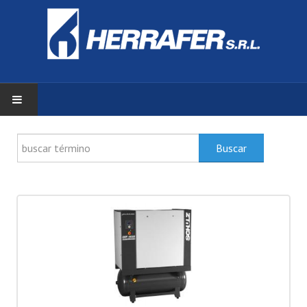
INICIO
Buscar
ZONA DE CLIENTES
PRODUCTOS
DOCUMENTACIÓN
SERVICIOS
HERRAFER S.R.L.