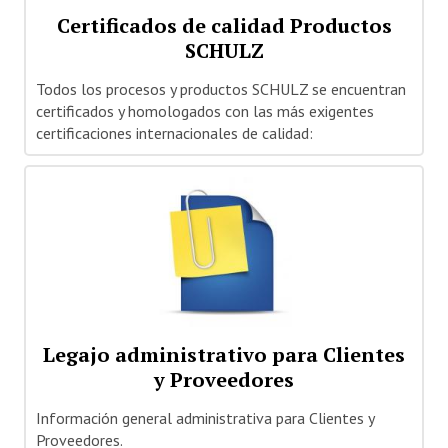
Certificados de calidad Productos
Quiénes Somos
SCHULZ
Dónde estamos
Todos los procesos y productos SCHULZ se encuentran
certificados y homologados con las más exigentes
Staff
certificaciones internacionales de calidad:
Nuestras Marcas
Cobertura Nacional
Noticias
CONTÁCTENOS
Legajo administrativo para Clientes
y Proveedores
Información general administrativa para Clientes y
Proveedores.