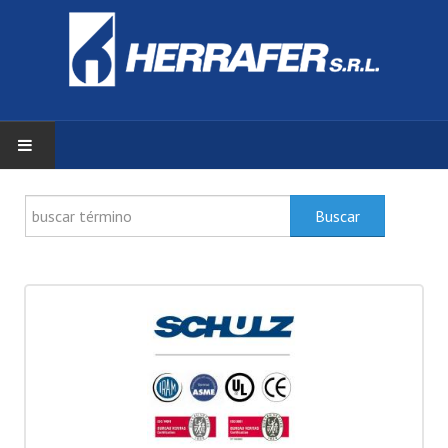
INICIO
Buscar
ZONA DE CLIENTES
PRODUCTOS
DOCUMENTACIÓN
SERVICIOS
HERRAFER S.R.L.