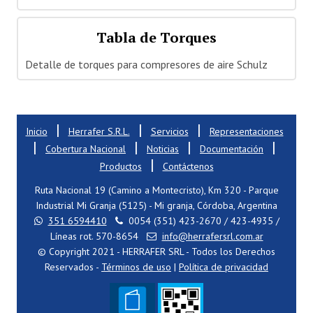
Tabla de Torques
Detalle de torques para compresores de aire Schulz
|
|
|
Inicio
Herrafer S.R.L.
Servicios
Representaciones
|
|
|
|
Cobertura Nacional
Noticias
Documentación
|
Productos
Contáctenos
Ruta Nacional 19 (Camino a Montecristo), Km 320 - Parque
Industrial Mi Granja (5125) - Mi granja, Córdoba, Argentina
351 6594410
0054 (351) 423-2670 / 423-4935 /
Líneas rot. 570-8654
info@herrafersrl.com.ar
© Copyright 2021 - HERRAFER SRL - Todos los Derechos
Reservados -
Términos de uso
|
Política de privacidad