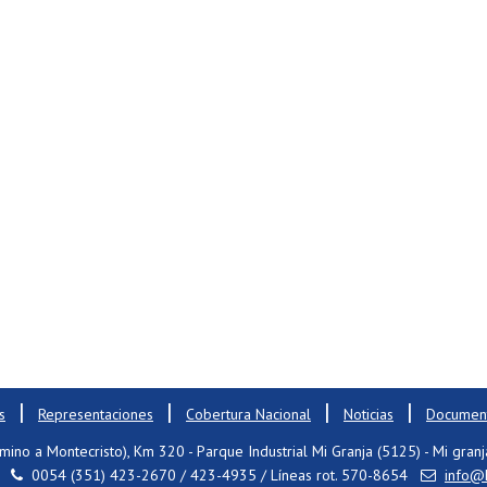
|
|
|
|
s
Representaciones
Cobertura Nacional
Noticias
Document
mino a Montecristo), Km 320 - Parque Industrial Mi Granja (5125) - Mi granj
0054 (351) 423-2670 / 423-4935 / Líneas rot. 570-8654
info@h