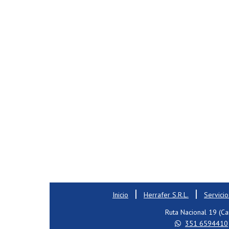
|
|
Inicio
Herrafer S.R.L.
Servicio
Ruta Nacional 19 (Ca
351 6594410